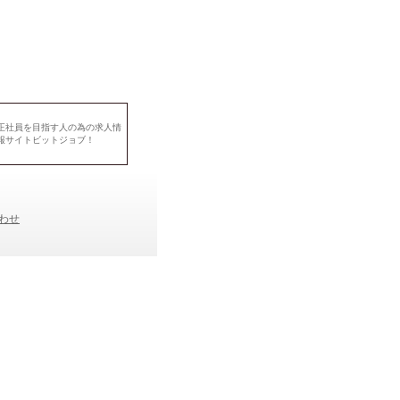
正社員を目指す人の為の求人情
報サイトビットジョブ！
わせ